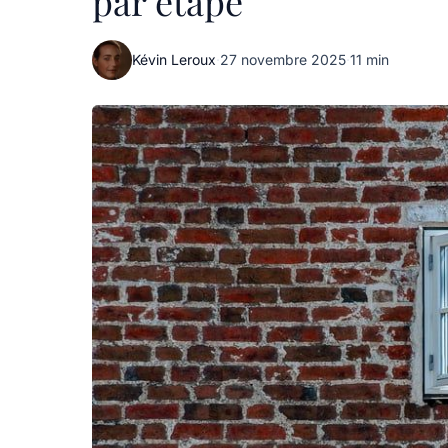
par étape
Kévin Leroux
·
27 novembre 2025
·
11 min