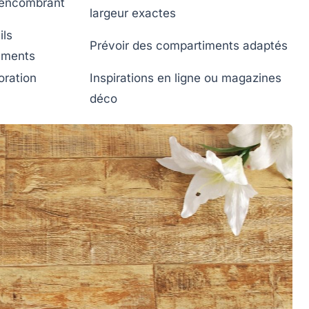
 encombrant
largeur exactes
ils
Prévoir des compartiments adaptés
ements
oration
Inspirations en ligne ou magazines
déco