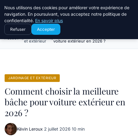
Le Temps Des Travaux
Nous utilisons des cookies pour améliorer votre expérience de
navigation. En poursuivant, vous acceptez notre politique de
confidentialité.
En savoir plus
Refuser
Accepter
Jardinage
Comment choisir la meilleure bâche pour
Accueil
et extérieur
voiture extérieur en 2026 ?
JARDINAGE ET EXTÉRIEUR
Comment choisir la meilleure
bâche pour voiture extérieur en
2026 ?
Kévin Leroux
·
2 juillet 2026
·
10 min