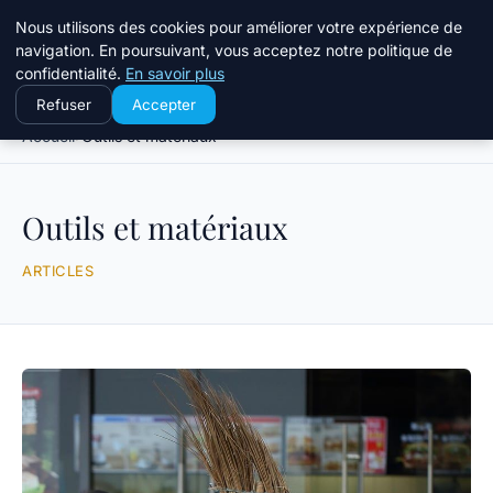
Le Temps Des Travaux
Nous utilisons des cookies pour améliorer votre expérience de
navigation. En poursuivant, vous acceptez notre politique de
confidentialité.
En savoir plus
Refuser
Accepter
Accueil
Outils et matériaux
Outils et matériaux
ARTICLES