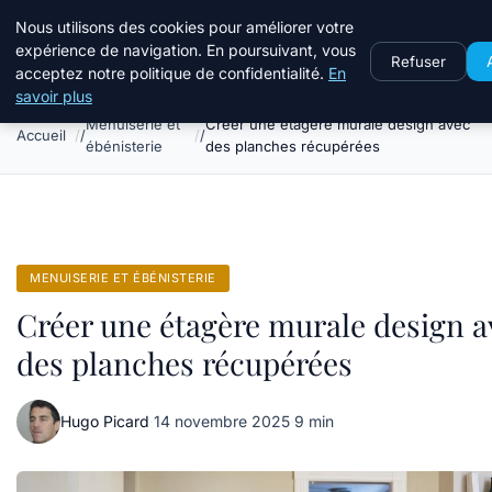
Le Temps Des Travaux
Nous utilisons des cookies pour améliorer votre
expérience de navigation. En poursuivant, vous
Refuser
acceptez notre politique de confidentialité.
En
savoir plus
Menuiserie et
Créer une étagère murale design avec
Accueil
ébénisterie
des planches récupérées
MENUISERIE ET ÉBÉNISTERIE
Créer une étagère murale design a
des planches récupérées
Hugo Picard
·
14 novembre 2025
·
9 min