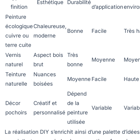
Esthétique
Durabilité
finition
d’application
envir
Peinture
écologique
Chaleureuse,
Bonne
Facile
Très h
cuivre ou
moderne
terre cuite
Vernis
Aspect bois
Très
Moyenne
Moye
naturel
brut
bonne
Teinture
Nuances
Moyenne
Facile
Haute
naturelle
boisées
Dépend
Décor
Créatif et
de la
Variable
Variab
pochoirs
personnalisé
peinture
utilisée
La réalisation DIY s’enrichit ainsi d’une palette d’idées