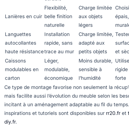
Flexibilité,
Charge limitée
Choisi
Lanières en cuir
belle finition
aux objets
épais,
naturelle
légers
mural
Languettes
Installation
Charge limitée,
Teste
autocollantes
rapide, sans
adapté aux
surfa
haute résistance
trace au mur
petits objets
et sè
Caissons
Léger,
Moins durable,
Utilis
modulables en
modulable,
sensible à
rigide
carton
économique
l’humidité
forte
Ce type de montage favorise non seulement la
récup’
mais facilite aussi l’évolution du meuble selon les bes
incitant à un aménagement adaptable au fil du temps.
inspirations et tutoriels sont disponibles sur
rr20.fr
et
diy.fr
.