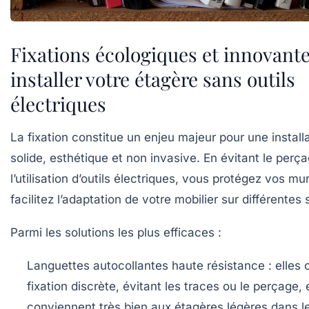
Fixations écologiques et innovant
installer votre étagère sans outils
électriques
La fixation constitue un enjeu majeur pour une install
solide, esthétique et non invasive. En évitant le perça
l’utilisation d’outils électriques, vous protégez vos mu
facilitez l’adaptation de votre mobilier sur différentes
Parmi les solutions les plus efficaces :
Languettes autocollantes haute résistance
: elles 
fixation discrète, évitant les traces ou le perçage, 
conviennent très bien aux étagères légères dans l