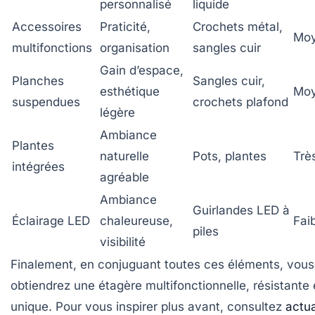
personnalisé
liquide
Accessoires
Praticité,
Crochets métal,
Mo
multifonctions
organisation
sangles cuir
Gain d’espace,
Planches
Sangles cuir,
esthétique
Mo
suspendues
crochets plafond
légère
Ambiance
Plantes
naturelle
Pots, plantes
Très
intégrées
agréable
Ambiance
Guirlandes LED à
Éclairage LED
chaleureuse,
Fai
piles
visibilité
Finalement, en conjuguant toutes ces éléments, vous
obtiendrez une étagère multifonctionnelle, résistante 
unique. Pour vous inspirer plus avant, consultez
actua