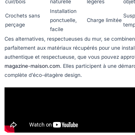
cuir/bois
naturelle
légères
obje
Installation
Crochets sans
Susp
ponctuelle,
Charge limitée
perçage
temp
facile
Ces alternatives, respectueuses du mur, se combinen
parfaitement aux matériaux récupérés pour une instal
authentique et respectueuse, que vous pouvez approf
magazine-maison.com
. Elles participent à une déma
complète d’
éco-étagère
design.