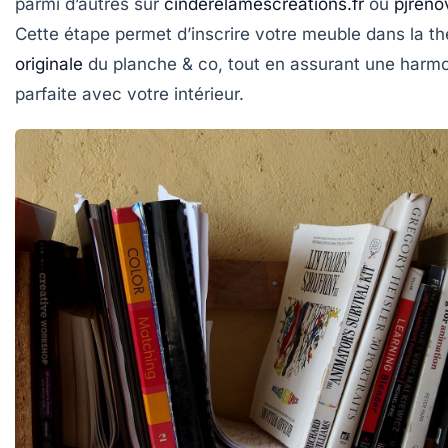
parmi d’autres sur
cinderelamescreations.fr
ou
pjreno
Cette étape permet d’inscrire votre meuble dans la t
originale
du
planche & co
, tout en assurant une harm
parfaite avec votre intérieur.