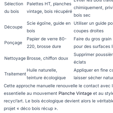
Éviter les bois trait
Sélection
Palettes HT, planches
chimiquement, privi
du bois
vintage, bois récupéré
bois sec
Scie égoïne, guide en
Utiliser un guide p
Découpe
bois
coupes droites
Papier de verre 80-
Faire du gros grain 
Ponçage
220, brosse dure
pour des surfaces l
Supprimer poussièr
Nettoyage
Brosse, chiffon doux
éclats
Huile naturelle,
Appliquer en fine 
Traitement
teinture écologique
laisser sécher natu
Cette approche manuelle renouvelle le contact avec l
essentielle au mouvement
Planche Vintage
et au styl
recycl’art. Le bois écologique devient alors le véritab
projet « déco bois récup ».