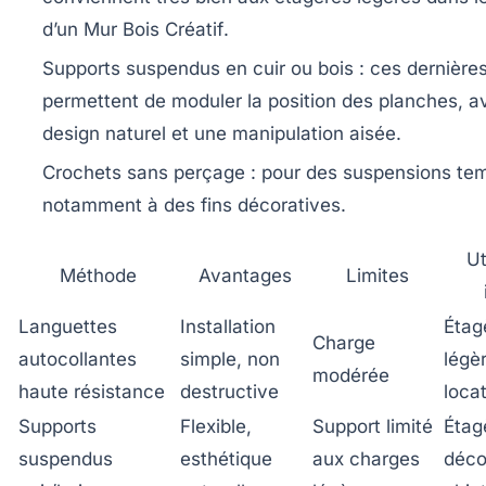
d’un
Mur Bois Créatif
.
Supports suspendus en cuir ou bois
: ces dernière
permettent de moduler la position des planches, a
design naturel et une manipulation aisée.
Crochets sans perçage
: pour des suspensions tem
notamment à des fins décoratives.
Ut
Méthode
Avantages
Limites
Languettes
Installation
Étag
Charge
autocollantes
simple, non
légè
modérée
haute résistance
destructive
loca
Supports
Flexible,
Support limité
Étag
suspendus
esthétique
aux charges
déco