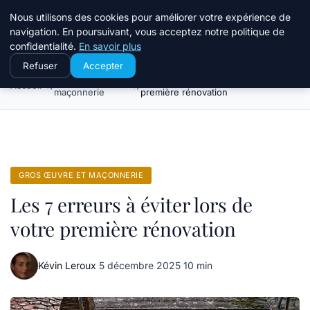
Le Temps Des Travaux
Nous utilisons des cookies pour améliorer votre expérience de
navigation. En poursuivant, vous acceptez notre politique de
confidentialité.
En savoir plus
Refuser
Accepter
Gros œuvre et
Les 7 erreurs à éviter lors de votre
Accueil
maçonnerie
première rénovation
GROS ŒUVRE ET MAÇONNERIE
Les 7 erreurs à éviter lors de
votre première rénovation
Kévin Leroux
·
5 décembre 2025
·
10 min