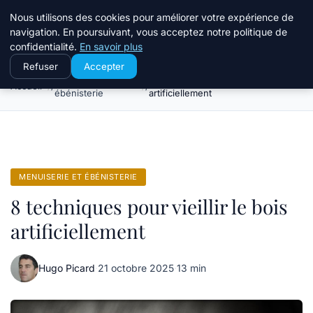
Le Temps Des Travaux
Nous utilisons des cookies pour améliorer votre expérience de
navigation. En poursuivant, vous acceptez notre politique de
confidentialité.
En savoir plus
Refuser
Accepter
Menuiserie et
8 techniques pour vieillir le bois
Accueil
ébénisterie
artificiellement
MENUISERIE ET ÉBÉNISTERIE
8 techniques pour vieillir le bois
artificiellement
Hugo Picard
·
21 octobre 2025
·
13 min