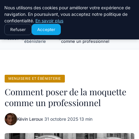
Le Temps Des Travaux
Nous utilisons des cookies pour améliorer votre expérience de
navigation. En poursuivant, vous acceptez notre politique de
confidentialité.
En savoir plus
Refuser
Accepter
Menuiserie et
Comment poser de la moquette
Accueil
ébénisterie
comme un professionnel
MENUISERIE ET ÉBÉNISTERIE
Comment poser de la moquette
comme un professionnel
Kévin Leroux
·
31 octobre 2025
·
13 min