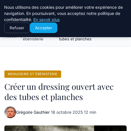
Le Temps Des Travaux
Nous utilisons des cookies pour améliorer votre expérience de
navigation. En poursuivant, vous acceptez notre politique de
confidentialité.
En savoir plus
Refuser
Accepter
Menuiserie et
Créer un dressing ouvert avec des
Accueil
ébénisterie
tubes et planches
MENUISERIE ET ÉBÉNISTERIE
Créer un dressing ouvert avec
des tubes et planches
Grégoire Gauthier
·
18 octobre 2025
·
12 min