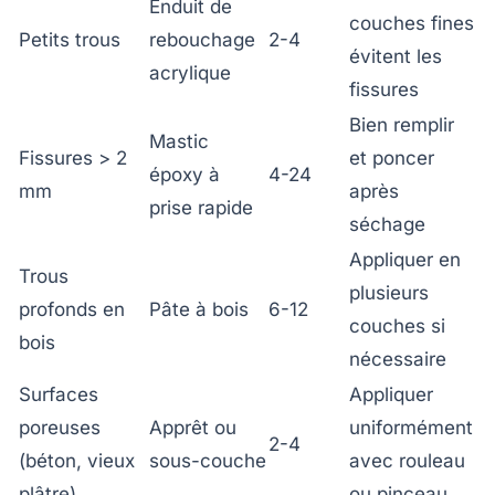
Enduit de
couches fines
Petits trous
rebouchage
2-4
évitent les
acrylique
fissures
Bien remplir
Mastic
Fissures > 2
et poncer
époxy à
4-24
mm
après
prise rapide
séchage
Appliquer en
Trous
plusieurs
profonds en
Pâte à bois
6-12
couches si
bois
nécessaire
Surfaces
Appliquer
poreuses
Apprêt ou
uniformément
2-4
(béton, vieux
sous-couche
avec rouleau
plâtre)
ou pinceau