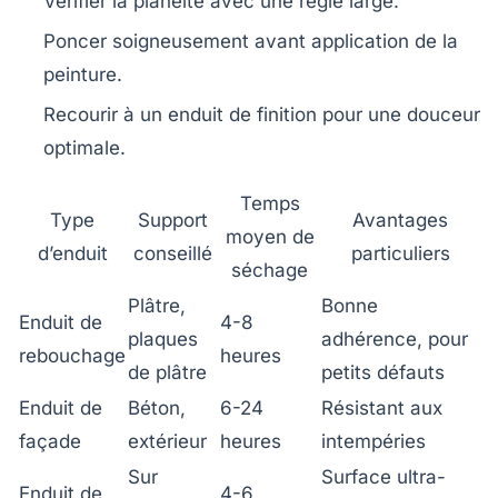
Vérifier la planéité avec une règle large.
Poncer soigneusement avant application de la
peinture.
Recourir à un enduit de finition pour une douceur
optimale.
Temps
Type
Support
Avantages
moyen de
d’enduit
conseillé
particuliers
séchage
Plâtre,
Bonne
Enduit de
4-8
plaques
adhérence, pour
rebouchage
heures
de plâtre
petits défauts
Enduit de
Béton,
6-24
Résistant aux
façade
extérieur
heures
intempéries
Sur
Surface ultra-
Enduit de
4-6