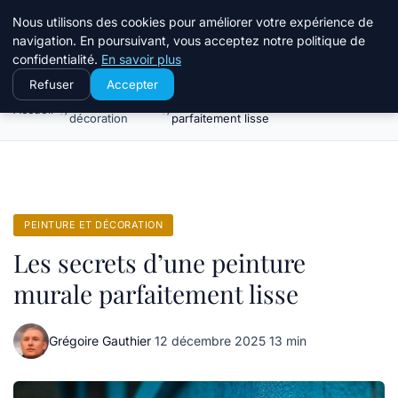
Le Temps Des Travaux
Nous utilisons des cookies pour améliorer votre expérience de
navigation. En poursuivant, vous acceptez notre politique de
confidentialité.
En savoir plus
Refuser
Accepter
Peinture et
Les secrets d’une peinture murale
Accueil
décoration
parfaitement lisse
PEINTURE ET DÉCORATION
Les secrets d’une peinture
murale parfaitement lisse
Grégoire Gauthier
·
12 décembre 2025
·
13 min