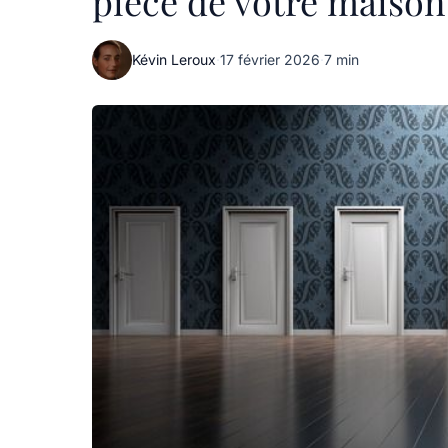
pièce de votre maison
Kévin Leroux
·
17 février 2026
·
7 min